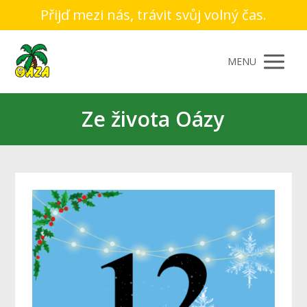
Přijď mezi nás, trávit svůj volný čas.
MENU
Ze života Oázy